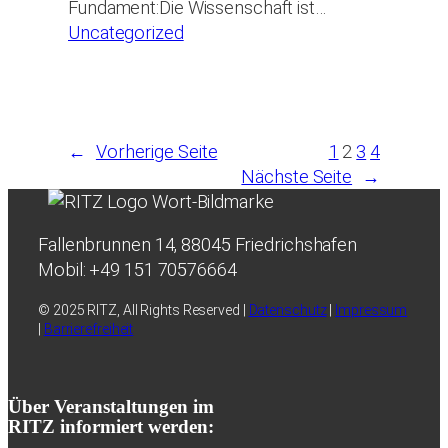
Fundament:Die Wissenschaft ist…
Uncategorized
←
Vorherige Seite
1
2
3
4
Nächste Seite
→
Fallenbrunnen 14, 88045 Friedrichshafen
Mobil: +49 151 70576664
© 2025 RITZ, All Rights Reserved |
Datenschutz
|
Impressum
|
Barrierefreiheit
Über Veranstaltungen im
RITZ informiert werden: