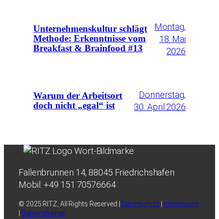
Montag,
Unternehmenskultur schlägt
18. Mai
Methode: Erkenntnisse vom
Breakfast & Brainfood #13
2026
Donnerstag,
Warum der Arbeitsort
doch nicht „egal“ ist
30. April 2026
Fallenbrunnen 14, 88045 Friedrichshafen
Mobil: +49 151 70576664
© 2025 RITZ, All Rights Reserved |
Datenschutz
|
Impressum
|
Barrierefreiheit