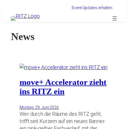
Zum
Event-Updates erhalten
Inhalt
springen
News
move+ Accelerator zieht
ins RITZ ein
Montag, 29. Juni 2026
Wer durch die Räume des RITZ geht,
trifft seit Kurzem auf ein neues Banner:
ein pink-gelber Farbverlauf, mit der