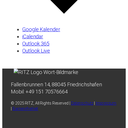
Google Kalender
iCalendar
Outlook 365
Outlook Live
Fallenbrunnen 14, 88045 Friedrichshafen
Mobil: +49 151 70576664
© 2025 RITZ, All Rights Reserved |
Datenschutz
|
Impressum
|
Barrierefreiheit