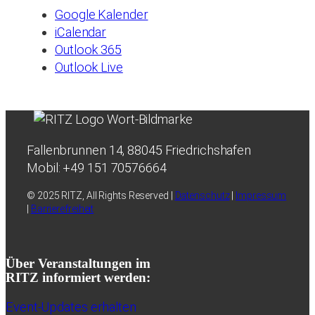
Google Kalender
iCalendar
Outlook 365
Outlook Live
Fallenbrunnen 14, 88045 Friedrichshafen
Mobil: +49 151 70576664
© 2025 RITZ, All Rights Reserved |
Datenschutz
|
Impressum
|
Barrierefreiheit
Über Veranstaltungen im
RITZ informiert werden:
Event-Updates erhalten