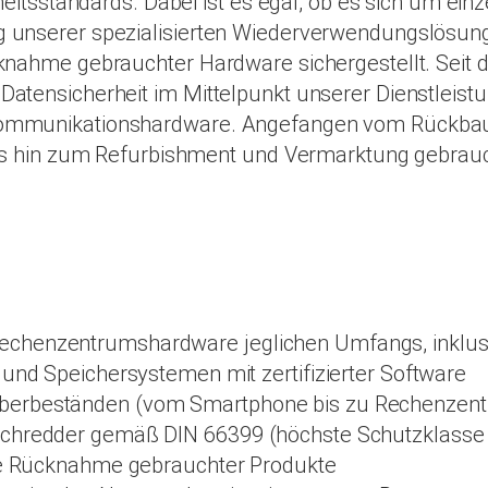
heitsstandards. Dabei ist es egal, ob es sich um e
 unserer spezialisierten Wiederverwendungslösun
nahme gebrauchter Hardware sichergestellt. Seit d
atensicherheit im Mittelpunkt unserer Dienstleist
ommunikationshardware. Angefangen vom Rückbau 
bis hin zum Refurbishment und Vermarktung gebrauc
echenzentrumshardware jeglichen Umfangs, inklu
 und Speichersystemen mit zertifizierter Software
Überbeständen (vom Smartphone bis zu Rechenzen
chredder gemäß DIN 66399 (höchste Schutzklasse 3, 
die Rücknahme gebrauchter Produkte