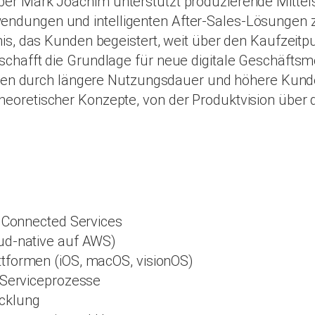
ber Mark Joachim unterstützt produzierende Mittelstä
wendungen und intelligenten After-Sales-Lösungen z
bnis, das Kunden begeistert, weit über den Kaufzeitp
 schafft die Grundlage für neue digitale Geschäfts
n durch längere Nutzungsdauer und höhere Kunde
heoretischer Konzepte, von der Produktvision über 
d Connected Services
ud-native auf AWS)
tformen (iOS, macOS, visionOS)
 Serviceprozesse
cklung