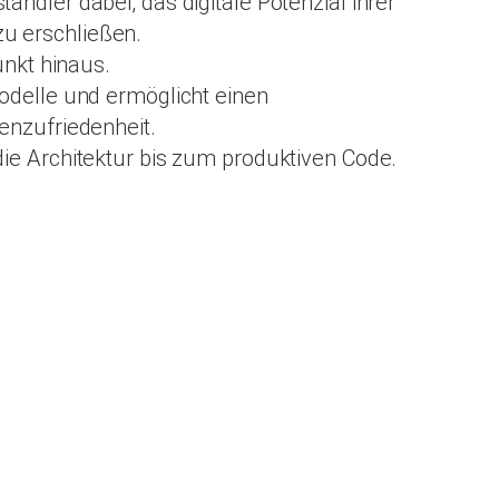
ndler dabei, das digitale Potenzial ihrer
u erschließen.
unkt hinaus.
modelle und ermöglicht einen
nzufriedenheit.
die Architektur bis zum produktiven Code.